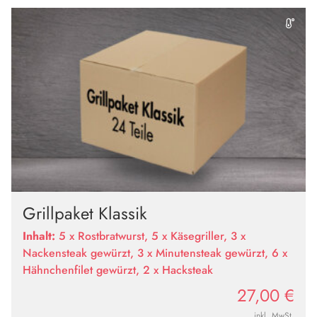
Grillpaket Klassik
Inhalt:
5 x Rostbratwurst, 5 x Käsegriller, 3 x
Nackensteak gewürzt, 3 x Minutensteak gewürzt, 6 x
Hähnchenfilet gewürzt, 2 x Hacksteak
27,00
€
inkl. MwSt.