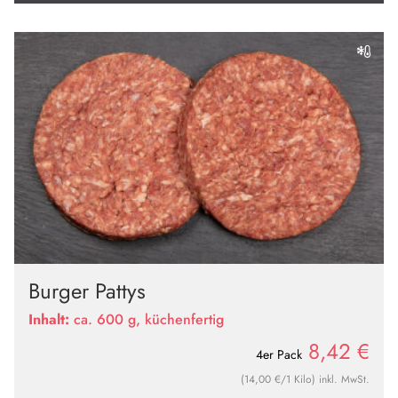
Burger Pattys
Inhalt:
ca. 600 g, küchenfertig
8,42
€
4er Pack
(14,00 €/1 Kilo) inkl. MwSt.