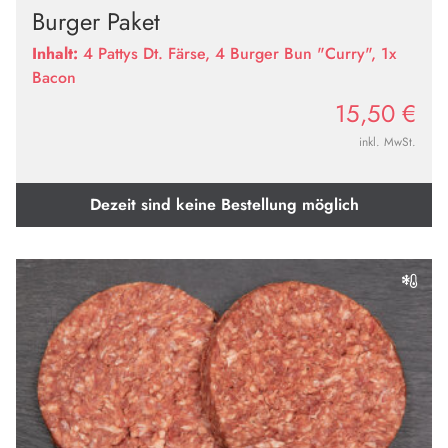
Burger Paket
Inhalt:
4 Pattys Dt. Färse, 4 Burger Bun "Curry", 1x
Bacon
15,50
€
inkl. MwSt.
Dezeit sind keine Bestellung möglich