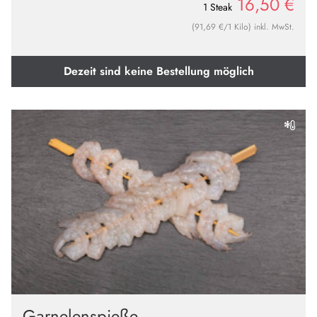
16,50
€
1 Steak
(91,69 €/1 Kilo) inkl. MwSt.
Dezeit sind keine Bestellung möglich
Garnelenspieße