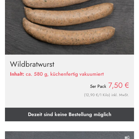
Wildbratwurst
Inhalt:
ca. 580 g, küchenfertig vakuumiert
7,50
€
5er Pack
(12,90 €/1 Kilo) inkl. MwSt.
Dezeit sind keine Bestellung möglich