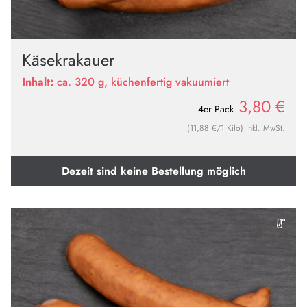
Käsekrakauer
Inhalt:
ca. 320 g, küchenfertig vakuumiert
3,80
€
4er Pack
(11,88 €/1 Kilo) inkl. MwSt.
Dezeit sind keine Bestellung möglich