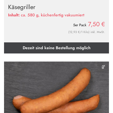
Käsegriller
Inhalt:
ca. 580 g, küchenfertig vakuumiert
7,50
€
5er Pack
(12,93 €/1 Kilo) inkl. MwSt.
Dezeit sind keine Bestellung möglich