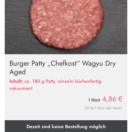
Burger Patty „Chefkost“ Wagyu Dry
Aged
Inhalt:
ca. 180 g Patty, einzeln küchenfertig
vakuumiert
4,86
€
1 Stück
(27 €/1 Kilo) inkl. MwSt.
Dezeit sind keine Bestellung möglich