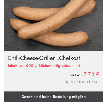
Chili-Cheese-Griller „Chefkost“
Inhalt:
ca. 600 g, küchenfertig vakuumiert
7,74
€
5er Pack
(12,90 €/1 Kilo) inkl. MwSt.
Dezeit sind keine Bestellung möglich