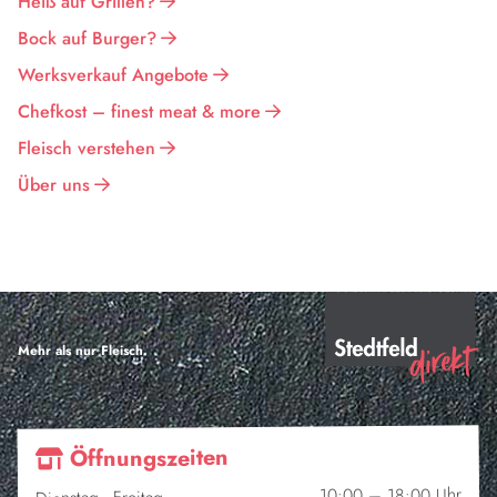
Heiß auf Grillen?
Bock auf Burger?
Werksverkauf Angebote
Chefkost – finest meat & more
Fleisch verstehen
Über uns
Mehr als nur Fleisch.
Öffnungszeiten
10:00 – 18:00 Uhr