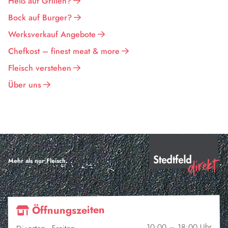
Heiß auf Grillen?
Bock auf Burger?
Werksverkauf Angebote
Chefkost – finest meat & more
Fleisch verstehen
Über uns
Mehr als nur Fleisch.
Öffnungszeiten
10:00 – 18:00 Uhr