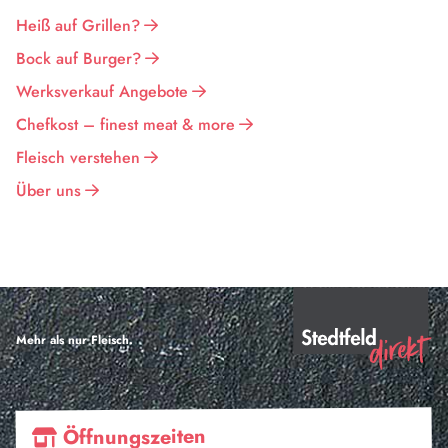
Heiß auf Grillen?
Bock auf Burger?
Werksverkauf Angebote
Chefkost – finest meat & more
Fleisch verstehen
Über uns
Mehr als nur Fleisch.
Öffnungszeiten