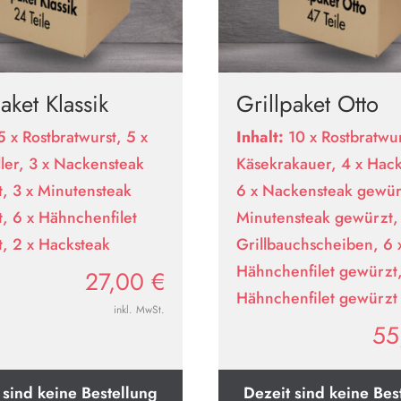
aket Klassik
Grillpaket Otto
5 x Rostbratwurst, 5 x
Inhalt:
10 x Rostbratwur
ller, 3 x Nackensteak
Käsekrakauer, 4 x Hack
, 3 x Minutensteak
6 x Nackensteak gewür
, 6 x Hähnchenfilet
Minutensteak gewürzt,
, 2 x Hacksteak
Grillbauchscheiben, 6 
Hähnchenfilet gewürzt,
27,00
€
Hähnchenfilet gewürzt
inkl. MwSt.
55
 sind keine Bestellung
Dezeit sind keine Bes