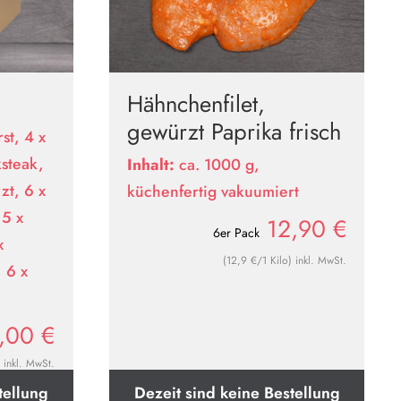
Hähnchenfilet,
gewürzt Paprika frisch
st, 4 x
steak,
Inhalt:
ca. 1000 g,
zt, 6 x
küchenfertig vakuumiert
 5 x
12,90
€
6er Pack
x
(12,9 €/1 Kilo) inkl. MwSt.
 6 x
,00
€
inkl. MwSt.
tellung
Dezeit sind keine Bestellung