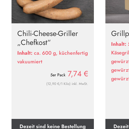
Chili-Cheese-Griller
Grillp
„Chefkost“
Inhalt:
Käsegri
Inhalt:
ca. 600 g, küchenfertig
gewürzt
vakuumiert
gewürzt
7,74
€
5er Pack
gewürzt
(12,90 €/1 Kilo) inkl. MwSt.
Dezeit sind keine Bestellung
Dezeit