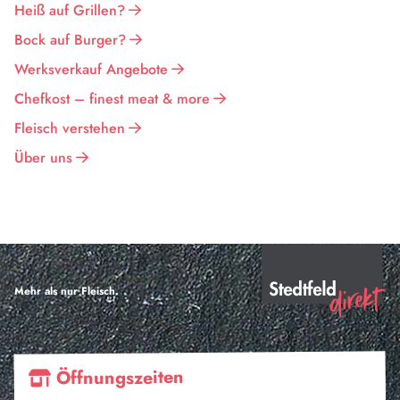
Heiß auf Grillen?
Bock auf Burger?
Werksverkauf Angebote
Chefkost – finest meat & more
Fleisch verstehen
Über uns
Mehr als nur Fleisch.
Öffnungszeiten