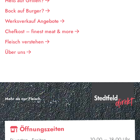
Heiß auf Grillen?
Bock auf Burger?
Werksverkauf Angebote
Chefkost – finest meat & more
Fleisch verstehen
Über uns
Mehr als nur Fleisch.
Öffnungszeiten
10:00 – 18:00 Uhr